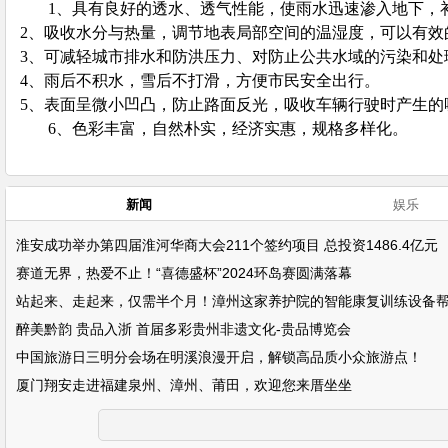
1、具有良好的透水、透气性能，使雨水迅速渗入地下，
2、吸收水分与热量，调节地表局部空间的温湿度，可以有效
3、可减轻城市排水和防洪压力、对防止公共水域的污染和处
4、雨后不积水，雪后不打滑，方便市民安全出行。
5、表面呈微小凹凸，防止路面反光，吸收车辆行驶时产生的
6、色彩丰富，自然朴实，经济实惠，规格多样化。
新闻
娱乐
淮安成功举办第四届淮河华商大会211个签约项目 总投资1486.4亿元
赛道无界，热爱不止！“喜德盛杯”2024环岛赛圆满落幕
站起来、走起来，仅需半个月！漳州这家养护院的智能康复训练设备
醉美黔韵 贵品入浙 首届多彩贵州非遗文化-贵品博览会
中国旅游日三明分会场在明溪浪漫开启，解锁高品质小众旅游点！
厦门翔安走进福建泉州、漳州、莆田，欢迎您来厝坐坐