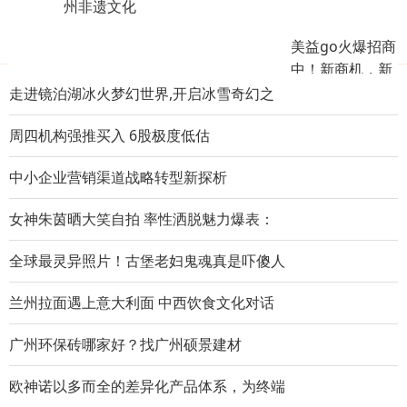
州非遗文化
美益go火爆招商
推荐阅读榜
中！新商机，新
模式！
走进镜泊湖冰火梦幻世界,开启冰雪奇幻之
品味折叠 探索未来 三星Galaxy Z Fold2 5
周四机构强推买入 6股极度低估
婴蓓佳：做好这4点，宝宝湿疹不复发!
中小企业营销渠道战略转型新探析
可进化超跑SUV 高合HiPhi X将于北京车展
女神朱茵晒大笑自拍 率性洒脱魅力爆表：
腾讯专属优化，属于ROG3腾讯定制版玩家的
全球最灵异照片！古堡老妇鬼魂真是吓傻人
毫秒之间，ROG3腾讯定制版让你体验人生巅
兰州拉面遇上意大利面 中西饮食文化对话
节奏超级慢的《乾润新瑞蚩尤康旅》，不妨
广州环保砖哪家好？找广州硕景建材
vivo S6三种配色抢先公布，彰显年轻时尚
欧神诺以多而全的差异化产品体系，为终端