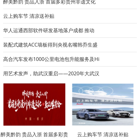
醉美黔韵 贵品入浙 首届多彩贵州非遗文化
云上购车节 清凉送补贴
华人运通西部软件研发基地落户成都 推动
装配式建筑ACC墙板得到央视名嘴韩乔生盛
高合汽车发布1000公里电池包升能服务及Hi
用艺术发声，助武汉重启——2020年大武汉
醉美黔韵 贵品入浙 首届多彩贵
云上购车节 清凉送补贴