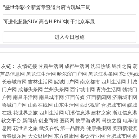
如何让女性创始人一败涂地？
“盛世华彩·全新篇章暨道台府古玩城三周
中国吃货最爱的下酒菜，在非洲“遭嫌弃”
可进化超跑SUV 高合HiPhi X将于北京车展
进入今日恩施
友链：
友情链接
甘肃生活网
成都生活网
沈阳热线
锦州之窗
葫
芦岛信息网
黑龙江生活网
哈尔滨门户网
黑龙江头条网
东北热线
长春城市网
吉林生活网
皖城门户网
南京都市
四川生活网
川城
门户网
成都头条网
兰州头条网
西宁城市网
青海生活网
赣城门
户网
南昌乐活网
南昌城市网
江西传媒
江西新闻网
济南城市网
鲁城门户网
山西在线网
山东生活网
西北视窗
合肥城市网
皖城
在线
花世界之旅
四川生活网
明溪信息港
建材之家
浙江信息港
软文平台
新闻稿
创业商城
医药网
饶手游戏网
科技之窗
电车信
息网
花世界之旅
武汉在线
第一品牌秀
健康播报网
美丽新潮流
青春娱乐网
大众财经网
东方健康网
餐饮行业网
合肥城市网
娱