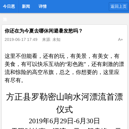
今日恩
新闻
详情
返回上页
施
你还在为今夏去哪休闲避暑发愁吗？
2019-06-17 17:49
来源: 未知
A+
这里不但能看，还有的玩，有美景，有美女，有
美食，有可以快乐互动的“彩色跑”，还有刺激的漂
流和惊险的高空吊旗，总之，你想要的，这里应
有尽有。
方正县罗勒密山响水河漂流首漂
仪式
2019
年
6
月
29
日
-6
月
30
日