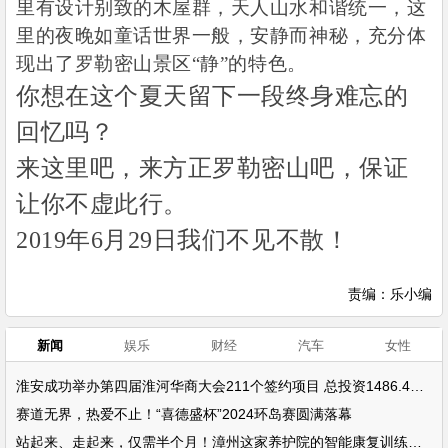
里有设计别致的木屋群，天人山水和谐统一，这
里的夜晚如童话世界一般，安静而神秘，充分体
现出了罗勒密山景区
“
静
”
的特色。
你想在这个夏天留下一段终身难忘的
回忆吗？
来这里吧，来方正罗勒密山吧，保证
让你不虚此行。
2019
年
6
月
29
日我们不见不散！
责编：乐小编
新闻
娱乐
财经
汽车
女性
淮安成功举办第四届淮河华商大会211个签约项目 总投资1486.4亿元
赛道无界，热爱不止！“喜德盛杯”2024环岛赛圆满落幕
站起来、走起来，仅需半个月！漳州这家养护院的智能康复训练设备帮了大忙