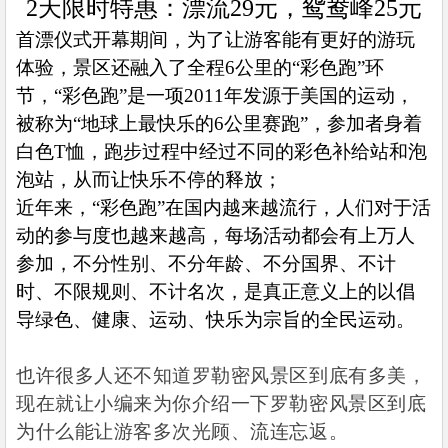
2
天限时特惠：漂流
29
元，鸳鸯峰
25
元
首漂仪式开幕期间，为了让游客能有更好的游玩
体验，景区还融入了全程
6
公里的“彩色跑”环
节，“彩色跑”是一项
2011
年发源于美国的运动，
被称为“地球上最快乐的
6
公里赛跑”，参加者身着
白色
T
恤，跑步过程中经过不同的彩色补给站和泡
泡站，从而让快乐不停的释放；
近年来，“彩色跑”在国内越来越流行，人们对于活
动的参与度也越来越高，每场活动都会有上万人
参加，不分性别、不分年龄、不分国界、不计
时、不限规则、不计名次，是真正意义上的以倡
导绿色、健康、运动、快乐为宗旨的全民运动。
也许很多人还不知道罗勒密风景区到底有多美，
现在就让小编来为你介绍一下罗勒密风景区到底
为什么能让游客多次光顾、流连忘返。