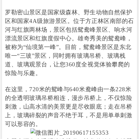
罗勒密山景区是国家级森林、野生动物自然保护
区和国家
4A
级旅游景区。位于方正林区南部的石
河与红旗两林场，景区包括鸳鸯峰景区、响水河
漂流景区和红旗度假中心。雄奇秀美的鸳鸯峰，
被称为
“
仙境第一峰
”
。目前，鸳鸯峰景区是东北
唯一
“
三玻
”
景区，同时拥有玻璃吊桥、玻璃栈
道、玻璃观景台，让您
360
度全视觉体验攀爬的
惊险与乐趣。
在这里，
720
米的鸳峰与
640
米鸯峰由一条
228
米
的全透明玻璃吊桥相连，漫步吊桥上，不仅惊险
刺激，山高水清的美景更是尽收眼底；走在吊桥
上，玻璃碎裂的声音不绝于耳，不是用单单刺激
可以形容的。