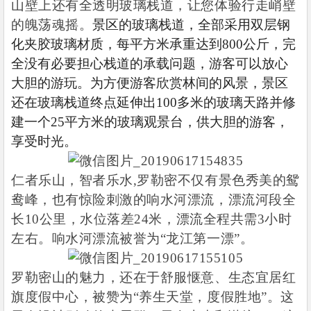
山壁上还有全透明玻璃栈道，让您体验行走峭壁
的魄荡魂摇。
景区的玻璃栈道，全部采用双层钢
化夹胶玻璃材质，每平方米承重达到
800
公斤，完
全没有必要担心栈道的承载问题，游客可以放心
大胆的游玩。为方便游客欣赏林间的风景，景区
还在玻璃栈道终点延伸出
100
多米的玻璃天路并修
建一个
25
平方米的玻璃观景台，供大胆的游客，
享受时光。
仁者乐山，智者乐水
,
罗勒密不仅有景色秀美的鸳
鸯峰，也有惊险刺激的响水河漂流，漂流河段全
长
10
公里，水位落差
24
米，漂流全程共需
3
小时
左右。响水河漂流被誉为
“
龙江第一漂
”
。
罗勒密山的魅力，还在于舒服惬意、生态宜居红
旗度假中心，被赞为
“
养生天堂，度假胜地
”
。这